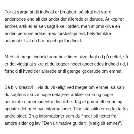
For at sørge at dit indhold er brugbart, så skal det være
anderledes end alt det andet der allerede er derude. At kopirer
andres artikler er selvsagt ikke i orden, men at omskrive en
anden persons artikel med forskellige ord, betyder ikke
automatisk at du har noget godt indhold.
Med så meget indhold som hele tiden bliver lagt ud på nettet, så
er det vigtigt at sikre at du lægger noget anderledes indhold ud, i
forhold til hvad der allerede er til gængeligt derude om emnet.
Så bliv kreativ! Hvis du virkeligt ved meget om emnet, så kan
du sagtens skrive nogle detaljeret artikler omkring nogle
bestemte emner indenfor din niche. Tag et gammelt emne og
opdater det med nye informationer. Tilføj statistikker og fakta fra
andre sider. Brug informationer som du finder på nettet fra
amdre sider og lav ’’Den ultimative guide til (vælg dit emne)’’.