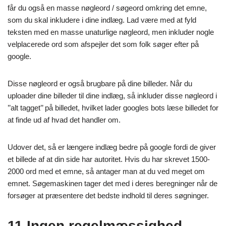
får du også en masse nøgleord / søgeord omkring det emne,
som du skal inkludere i dine indlæg. Lad være med at fyld
teksten med en masse unaturlige nøgleord, men inkluder nogle
velplacerede ord som afspejler det som folk søger efter på
google.
Disse nøgleord er også brugbare på dine billeder. Når du
uploader dine billeder til dine indlæg, så inkluder disse nøgleord i
’’alt tagget’’ på billedet, hvilket lader googles bots læse billedet for
at finde ud af hvad det handler om.
Udover det, så er længere indlæg bedre på google fordi de giver
et billede af at din side har autoritet. Hvis du har skrevet 1500-
2000 ord med et emne, så antager man at du ved meget om
emnet. Søgemaskinen tager det med i deres beregninger når de
forsøger at præsentere det bedste indhold til deres søgninger.
11.Ingen regelmæssighed