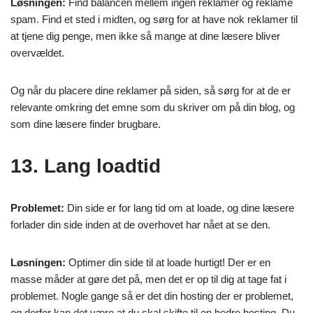
Løsningen:
Find balancen mellem ingen reklamer og reklame
spam. Find et sted i midten, og sørg for at have nok reklamer til
at tjene dig penge, men ikke så mange at dine læsere bliver
overvældet.
Og når du placere dine reklamer på siden, så sørg for at de er
relevante omkring det emne som du skriver om på din blog, og
som dine læsere finder brugbare.
13. Lang loadtid
Problemet:
Din side er for lang tid om at loade, og dine læsere
forlader din side inden at de overhovet har nået at se den.
Løsningen:
Optimer din side til at loade hurtigt! Der er en
masse måder at gøre det på, men det er op til dig at tage fat i
problemet. Nogle gange så er det din hosting der er problemet,
og derfor kan det være at du skal skifte til en bedre hosting. Du