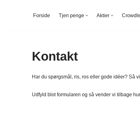
Forside
Tjen penge
Aktier
Crowdl
Spring
til
indhold
Kontakt
Har du spørgsmål, ris, ros eller gode idéer? Så vil
Udfyld blot formularen og så vender vi tilbage hurt