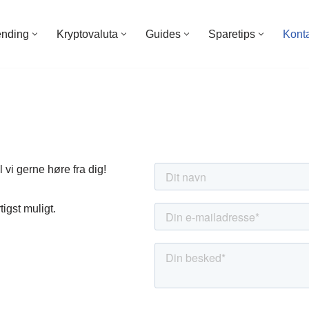
ending
Kryptovaluta
Guides
Sparetips
Kont
 vi gerne høre fra dig!
igst muligt.