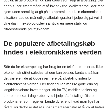
udpluk af de produkter, du kan købe ved hjælp af afbetaling. Det
er en super smart måde at få lov at købe kvalitetsprodukter med
hjem uden samtidig at gå på kompromis med din økonomiske
situation. Lad de månedlige afbetalingsrater hjælpe dig på vej til
dine drømmekøb og oplev samtidig en mere stabil og
tilfredsstillende privatøkonomi.
De populære afbetalingskøb
findes i elektronikkens verden
Står du for eksempel, og har brug for en telefon, men er du ikke
økonomisk stillet således, at den kan betales kontant, så kan
det være en idé at kigge nærmere på afbetaling inden for
elektronikkens verden. Her finder du en masse gode køb og
langtidsholdbare investeringer. Alt fra TV, mobiler, tablets og
computere kan i dag købes ved hjælp af afbetaling. Disse
produkter er som regel en kende dyre, end hvad man lige har
råd til, og derfor er det et super smart alternativ at få lov at betale