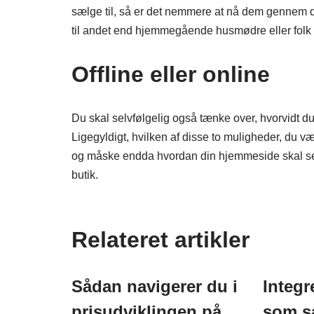
sælge til, så er det nemmere at nå dem gennem di
til andet end hjemmegående husmødre eller fol
Offline eller online
Du skal selvfølgelig også tænke over, hvorvidt du
Ligegyldigt, hvilken af disse to muligheder, du væ
og måske endda hvordan din hjemmeside skal se 
butik.
Relateret artikler
Sådan navigerer du i
Integr
prisudviklingen på
som s