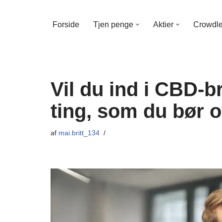
Forside
Tjen penge
Aktier
Crowdl
Spring
til
indhold
Vil du ind i CBD-
ting, som du bør 
af
mai.britt_134