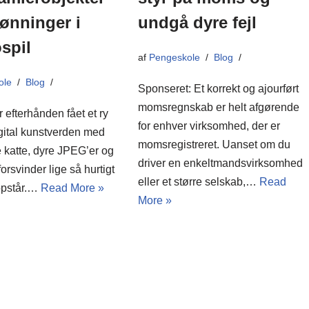
ønninger i
undgå dyre fejl
spil
af
Pengeskole
Blog
ole
Blog
Sponseret: Et korrekt og ajourført
momsregnskab er helt afgørende
 efterhånden fået et ry
for enhver virksomhed, der er
gital kunstverden med
momsregistreret. Uanset om du
 katte, dyre JPEG’er og
driver en enkeltmandsvirksomhed
forsvinder lige så hurtigt
eller et større selskab,…
Read
opstår.…
Read More »
More »