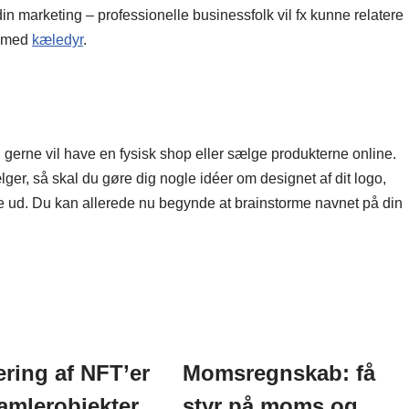
n marketing – professionelle businessfolk vil fx kunne relatere
k med
kæledyr
.
 gerne vil have en fysisk shop eller sælge produkterne online.
lger, så skal du gøre dig nogle idéer om designet af dit logo,
ud. Du kan allerede nu begynde at brainstorme navnet på din
ering af NFT’er
Momsregnskab: få
amlerobjekter
styr på moms og