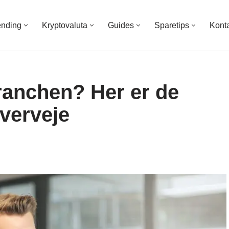
ending
Kryptovaluta
Guides
Sparetips
Kont
branchen? Her er de
overveje