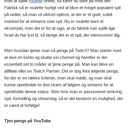
med at spille
roulette
online, så kører du bare på med det!
Faktisk så er roulette hurtigt ved at blive et meget populært spil
på nettet, så man vil sikkert opleve, at der er et godt, solidt
marked for at streame sine spil. Nu er roulette bare et
eksempel, men det er for at sige, at du faktisk kan spille lige
hvad du har lyst til, så længe det er et spil, der interesserer dig.
Men hvordan tjener man så penge på Twitch? Man starter med
at lave en konto og skabe sin
channel
og herefter er der
essentielt set to måder at tjene penge på. Man kan blive en
affiliate
eller en
Twitch Partner.
Det er dog ikke lettjente penge,
for der er en række kriterier, man skal møde, og man skal
kunne opretholde en lind strøm af følgere og streams for at
opretholde denne status. Men hvis man er passioneret omkring
spil, formidling og streaming, så er det bestemt en mulighed, der
er værd at forfølge!
Tjen penge på YouTube