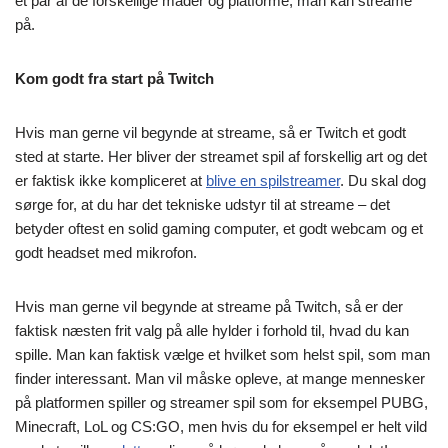
et par af de forskellige måder og platforme, man kan streame
på.
Kom godt fra start på Twitch
Hvis man gerne vil begynde at streame, så er Twitch et godt
sted at starte. Her bliver der streamet spil af forskellig art og det
er faktisk ikke kompliceret at
blive en spilstreamer
. Du skal dog
sørge for, at du har det tekniske udstyr til at streame – det
betyder oftest en solid gaming computer, et godt webcam og et
godt headset med mikrofon.
Hvis man gerne vil begynde at streame på Twitch, så er der
faktisk næsten frit valg på alle hylder i forhold til, hvad du kan
spille. Man kan faktisk vælge et hvilket som helst spil, som man
finder interessant. Man vil måske opleve, at mange mennesker
på platformen spiller og streamer spil som for eksempel PUBG,
Minecraft, LoL og CS:GO, men hvis du for eksempel er helt vild