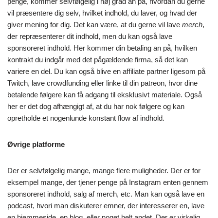
penge, kommer selvfølgelig i høj grad an på, hvordan du gerne
vil præsentere dig selv, hvilket indhold, du laver, og hvad der
giver mening for dig. Det kan være, at du gerne vil lave
merch
,
der repræsenterer dit indhold, men du kan også lave
sponsoreret indhold. Her kommer din betaling an på, hvilken
kontrakt du indgår med det pågældende firma, så det kan
variere en del. Du kan også blive en affiliate partner ligesom på
Twitch, lave crowdfunding eller linke til din patreon, hvor dine
betalende følgere kan få adgang til eksklusivt materiale. Også
her er det dog afhængigt af, at du har nok følgere og kan
opretholde et nogenlunde konstant flow af indhold.
Øvrige platforme
Der er selvfølgelig mange, mange flere muligheder. Der er for
eksempel mange, der tjener penge på Instagram enten gennem
sponsoreret indhold, salg af merch, etc. Man kan også lave en
podcast, hvori man diskuterer emner, der interesserer en, lave
en hjemmeside, en blog, eller noget helt andet. Der er virkelig