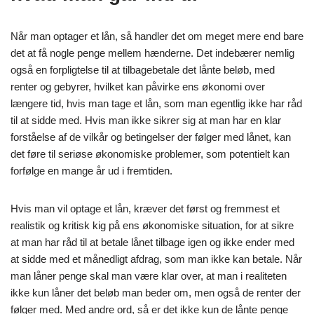
Når man optager et lån, så handler det om meget mere end bare
det at få nogle penge mellem hænderne. Det indebærer nemlig
også en forpligtelse til at tilbagebetale det lånte beløb, med
renter og gebyrer, hvilket kan påvirke ens økonomi over
længere tid, hvis man tage et lån, som man egentlig ikke har råd
til at sidde med. Hvis man ikke sikrer sig at man har en klar
forståelse af de vilkår og betingelser der følger med lånet, kan
det føre til seriøse økonomiske problemer, som potentielt kan
forfølge en mange år ud i fremtiden.
Hvis man vil optage et lån, kræver det først og fremmest et
realistik og kritisk kig på ens økonomiske situation, for at sikre
at man har råd til at betale lånet tilbage igen og ikke ender med
at sidde med et månedligt afdrag, som man ikke kan betale. Når
man låner penge skal man være klar over, at man i realiteten
ikke kun låner det beløb man beder om, men også de renter der
følger med. Med andre ord, så er det ikke kun de lånte penge