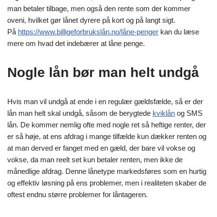
man betaler tilbage, men også den rente som der kommer
oveni, hvilket gør lånet dyrere på kort og på langt sigt.
På
https://www.billigeforbrukslån.no/låne-penger
kan du læse
mere om hvad det indebærer at låne penge.
Nogle lån bør man helt undgå
Hvis man vil undgå at ende i en regulær gældsfælde, så er der
lån man helt skal undgå, såsom de berygtede
kviklån
og SMS
lån. De kommer nemlig ofte med nogle ret så heftige renter, der
er så høje, at ens afdrag i mange tilfælde kun dækker renten og
at man derved er fanget med en gæld, der bare vil vokse og
vokse, da man reelt set kun betaler renten, men ikke de
månedlige afdrag. Denne lånetype markedsføres som en hurtig
og effektiv løsning på ens problemer, men i realiteten skaber de
oftest endnu større problemer for låntageren.