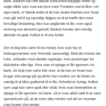
bank. Banken kan ofte tilbyde konkurrencedygtige renter og
nogle vilkår som man kan leve med. Fordelen ved at låne i sin
egen bank, er blandt andet at de kan skabe klarhed over hvad
man går ind til og samtidig rådgive en til at træffe den mest
fornuftige beslutning, ikke kun angående et lån, men også
omkring ens økonomi genrelt. Banken kender den nemlig
allerede ret godt, hvilket er til ens fordel.
Det vil dog ikke være til ens fordel, hvis man har et
forbrugsmønster som fremstår uansvarligt. Med det menes der
f.eks. måneder med ubetale regninger, men posteringer fra
diskoteker eller lign. Hvis man vil optage et lån igennem sin
bank, så skal man være klar over, at de kan se hvad man
bruger sine penge på og derfor kan vurdere om de finder en
værdig til at blive godkendt til et lån, forholdsvis hurtigt, hvilket
som sagt kan være godt eller skidt. Hvis man foretrækker at
optage et lån igennem sin bank, så er man altså nødt til at være
opmærksom på, at de mere eller mindre ved alt om hvordan
man bruger sine penge.