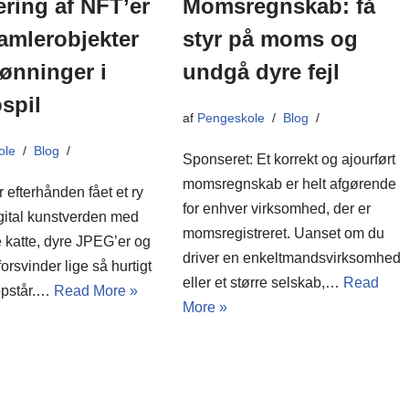
ering af NFT’er
Momsregnskab: få
amlerobjekter
styr på moms og
ønninger i
undgå dyre fejl
spil
af
Pengeskole
Blog
ole
Blog
Sponseret: Et korrekt og ajourført
momsregnskab er helt afgørende
 efterhånden fået et ry
for enhver virksomhed, der er
gital kunstverden med
momsregistreret. Uanset om du
 katte, dyre JPEG’er og
driver en enkeltmandsvirksomhed
forsvinder lige så hurtigt
eller et større selskab,…
Read
opstår.…
Read More »
More »