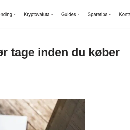
ending
Kryptovaluta
Guides
Sparetips
Kont
ør tage inden du køber