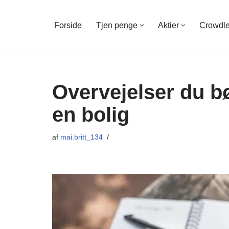
Forside
Tjen penge
Aktier
Crowdl
Spring
til
indhold
Overvejelser du b
en bolig
af
mai.britt_134