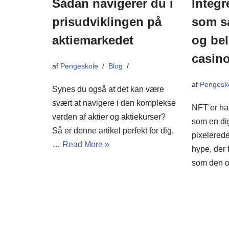
Sådan navigerer du i
Integr
prisudviklingen på
som s
aktiemarkedet
og bel
casino
af
Pengeskole
Blog
af
Pengesk
Synes du også at det kan være
svært at navigere i den komplekse
NFT’er har
verden af aktier og aktiekurser?
som en di
Så er denne artikel perfekt for dig,
pixelerede
…
Read More »
hype, der 
som den 