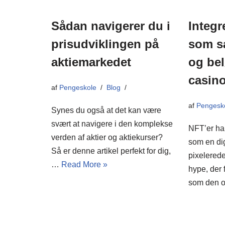
Sådan navigerer du i
Integr
prisudviklingen på
som s
aktiemarkedet
og bel
casino
af
Pengeskole
Blog
af
Pengesk
Synes du også at det kan være
svært at navigere i den komplekse
NFT’er har
verden af aktier og aktiekurser?
som en di
Så er denne artikel perfekt for dig,
pixelerede
…
Read More »
hype, der 
som den 