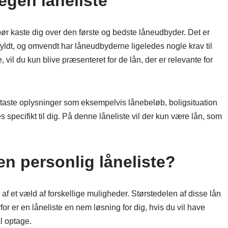
egen låneliste
e bør kaste dig over den første og bedste låneudbyder. Det er
pfyldt, og omvendt har låneudbyderne ligeledes nogle krav til
 vil du kun blive præsenteret for de lån, der er relevante for
dtaste oplysninger som eksempelvis lånebeløb, boligsituation
 specifikt til dig. På denne låneliste vil der kun være lån, som
n personlig låneliste?
t af et væld af forskellige muligheder. Størstedelen af disse lån
for er en låneliste en nem løsning for dig, hvis du vil have
al optage.