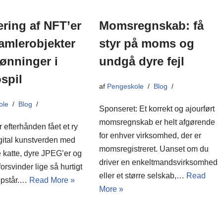
ering af NFT’er
Momsregnskab: få
amlerobjekter
styr på moms og
ønninger i
undgå dyre fejl
spil
af
Pengeskole
Blog
ole
Blog
Sponseret: Et korrekt og ajourført
momsregnskab er helt afgørende
 efterhånden fået et ry
for enhver virksomhed, der er
gital kunstverden med
momsregistreret. Uanset om du
 katte, dyre JPEG’er og
driver en enkeltmandsvirksomhed
forsvinder lige så hurtigt
eller et større selskab,…
Read
opstår.…
Read More »
More »