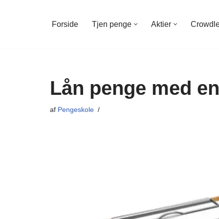
Forside
Tjen penge
Aktier
Crowdl
Spring
til
indhold
Lån penge med en 
af
Pengeskole