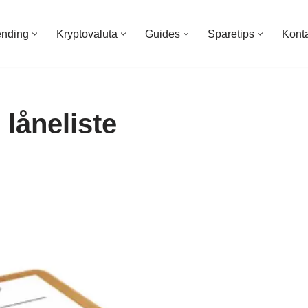
ending
Kryptovaluta
Guides
Sparetips
Kont
låneliste