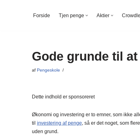
Forside
Tjen penge
Aktier
Crowdl
Spring
til
indhold
Gode grunde til at
af
Pengeskole
Dette indhold er sponsoreret
Økonomi og investering er to emner, som ikke all
til
investering af penge
, så er det noget, som fler
uden grund.