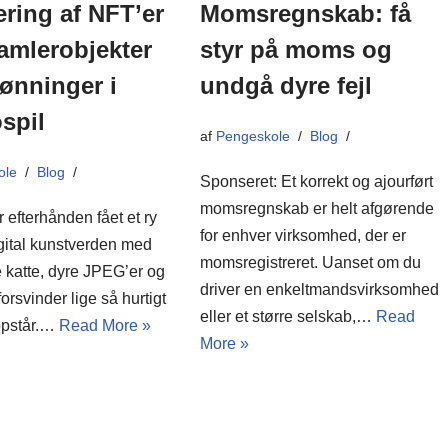
ering af NFT’er
Momsregnskab: få
amlerobjekter
styr på moms og
ønninger i
undgå dyre fejl
spil
af
Pengeskole
Blog
ole
Blog
Sponseret: Et korrekt og ajourført
momsregnskab er helt afgørende
 efterhånden fået et ry
for enhver virksomhed, der er
gital kunstverden med
momsregistreret. Uanset om du
 katte, dyre JPEG’er og
driver en enkeltmandsvirksomhed
forsvinder lige så hurtigt
eller et større selskab,…
Read
opstår.…
Read More »
More »