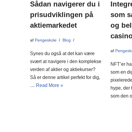
Sådan navigerer du i
Integr
prisudviklingen på
som s
aktiemarkedet
og bel
casino
af
Pengeskole
Blog
af
Pengesk
Synes du også at det kan være
svært at navigere i den komplekse
NFT’er har
verden af aktier og aktiekurser?
som en di
Så er denne artikel perfekt for dig,
pixelerede
…
Read More »
hype, der 
som den 