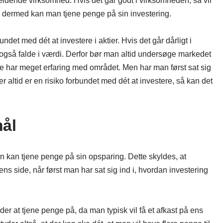
ldende virksomhed. Hvis det går godt i virksomheden, så vil
g dermed kan man tjene penge på sin investering.
det med dét at investere i aktier. Hvis det går dårligt i
også falde i værdi. Derfor bør man altid undersøge markedet
ke har meget erfaring med området. Men har man først sat sig
der altid er en risiko forbundet med dét at investere, så kan det
ål
n kan tjene penge på sin opsparing. Dette skyldes, at
ns side, når først man har sat sig ind i, hvordan investering
er at tjene penge på, da man typisk vil få et afkast på ens