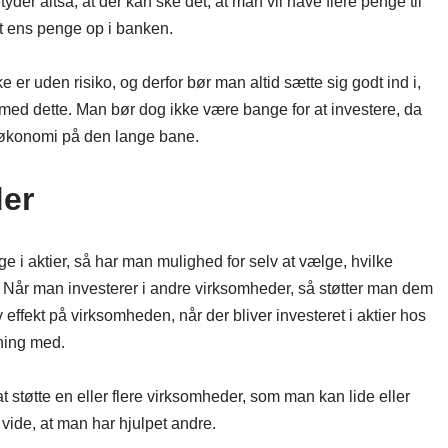
tyder altså, at der kan ske dét, at man vil have flere penge til
et ens penge op i banken.
ke er uden risiko, og derfor bør man altid sætte sig godt ind i,
 med dette. Man bør dog ikke være bange for at investere, da
ns økonomi på den lange bane.
der
 i aktier, så har man mulighed for selv at vælge, hvilke
Når man investerer i andre virksomheder, så støtter man dem
ffekt på virksomheden, når der bliver investeret i aktier hos
etning med.
t støtte en eller flere virksomheder, som man kan lide eller
 vide, at man har hjulpet andre.