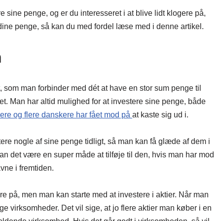
sine penge, og er du interesseret i at blive lidt klogere på,
e dine penge, så kan du med fordel læse med i denne artikel.
n
t, som man forbinder med dét at have en stor sum penge til
et. Man har altid mulighed for at investere sine penge, både
lere og flere danskere har fået mod på
at kaste sig ud i.
ere nogle af sine penge tidligt, så man kan få glæde af dem i
kan det være en super måde at tilføje til den, hvis man har mod
avne i fremtiden.
e på, men man kan starte med at investere i aktier. Når man
ige virksomheder. Det vil sige, at jo flere aktier man køber i en