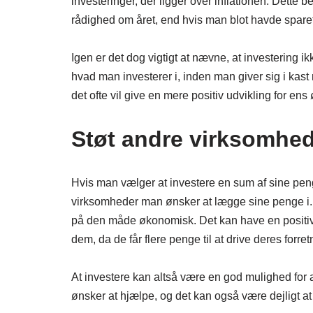
investeringer, der ligger over inflationen. Dette be
rådighed om året, end hvis man blot havde spar
Igen er det dog vigtigt at nævne, at investering ik
hvad man investerer i, inden man giver sig i kast
det ofte vil give en mere positiv udvikling for e
Støt andre virksomhe
Hvis man vælger at investere en sum af sine penge
virksomheder man ønsker at lægge sine penge i. 
på den måde økonomisk. Det kan have en positiv e
dem, da de får flere penge til at drive deres forr
At investere kan altså være en god mulighed for a
ønsker at hjælpe, og det kan også være dejligt at