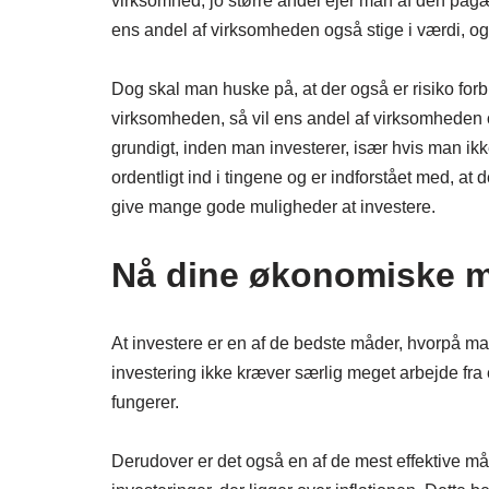
virksomhed, jo større andel ejer man af den pågæ
ens andel af virksomheden også stige i værdi, o
Dog skal man huske på, at der også er risiko forbun
virksomheden, så vil ens andel af virksomheden 
grundigt, inden man investerer, især hvis man ik
ordentligt ind i tingene og er indforstået med, at 
give mange gode muligheder at investere.
Nå dine økonomiske m
At investere er en af de bedste måder, hvorpå ma
investering ikke kræver særlig meget arbejde fra e
fungerer.
Derudover er det også en af de mest effektive måd