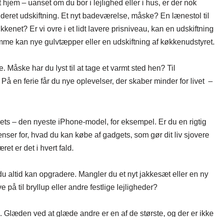
jem – uanset om du bor i lejlighed eller i hus, er der nok
cideret udskiftning. Et nyt badeværelse, måske? En lænestol til
kkenet? Er vi ovre i et lidt lavere prisniveau, kan en udskiftning
mme kan nye gulvtæpper eller en udskiftning af køkkenudstyret.
. Måske har du lyst til at tage et varmt sted hen? Til
På en ferie får du nye oplevelser, der skaber minder for livet –
s – den nyeste iPhone-model, for eksempel. Er du en rigtig
ænser for, hvad du kan købe af gadgets, som gør dit liv sjovere
et er det i hvert fald.
u altid kan opgradere. Mangler du et nyt jakkesæt eller en ny
ave på til bryllup eller andre festlige lejligheder?
. Glæden ved at glæde andre er en af de største, og der er ikke