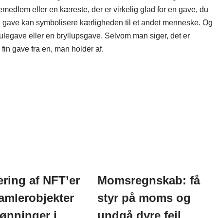
iemedlem eller en kæreste, der er virkelig glad for en gave, du
 en gave kan symbolisere kærligheden til et andet menneske. Og
ulegave eller en bryllupsgave. Selvom man siger, det er
 fin gave fra en, man holder af.
ering af NFT’er
Momsregnskab: få
amlerobjekter
styr på moms og
ønninger i
undgå dyre fejl