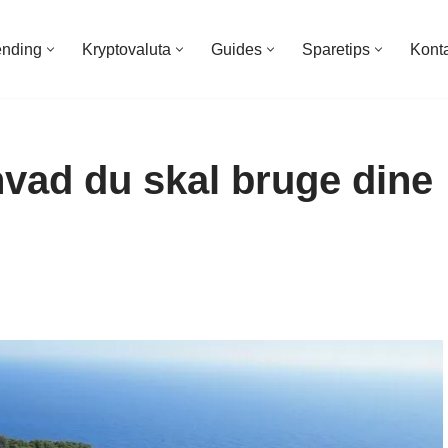
ending
Kryptovaluta
Guides
Sparetips
Kont
 hvad du skal bruge dine