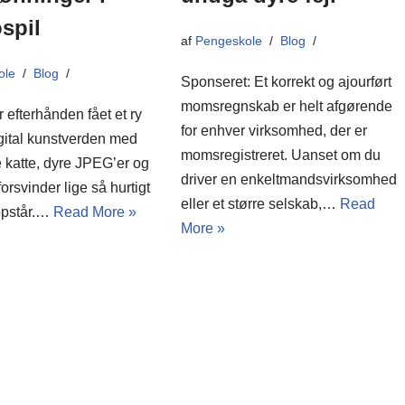
spil
af
Pengeskole
Blog
ole
Blog
Sponseret: Et korrekt og ajourført
momsregnskab er helt afgørende
 efterhånden fået et ry
for enhver virksomhed, der er
gital kunstverden med
momsregistreret. Uanset om du
 katte, dyre JPEG’er og
driver en enkeltmandsvirksomhed
forsvinder lige så hurtigt
eller et større selskab,…
Read
opstår.…
Read More »
More »