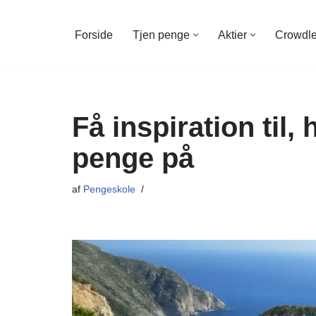
Forside
Tjen penge
Aktier
Crowdl
Spring
til
indhold
Få inspiration til,
penge på
af
Pengeskole