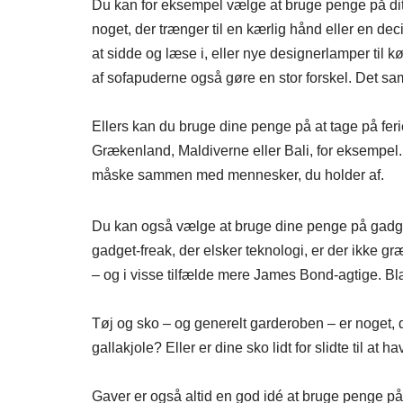
Du kan for eksempel vælge at bruge penge på dit h
noget, der trænger til en kærlig hånd eller en de
at sidde og læse i, eller nye designerlamper til kø
af sofapuderne også gøre en stor forskel. Det sa
Ellers kan du bruge dine penge på at tage på ferie
Grækenland, Maldiverne eller Bali, for eksempel. 
måske sammen med mennesker, du holder af.
Du kan også vælge at bruge dine penge på gadget
gadget-freak, der elsker teknologi, er der ikke gr
– og i visse tilfælde mere James Bond-agtige. Blær
Tøj og sko – og generelt garderoben – er noget, d
gallakjole? Eller er dine sko lidt for slidte til at h
Gaver er også altid en god idé at bruge penge på