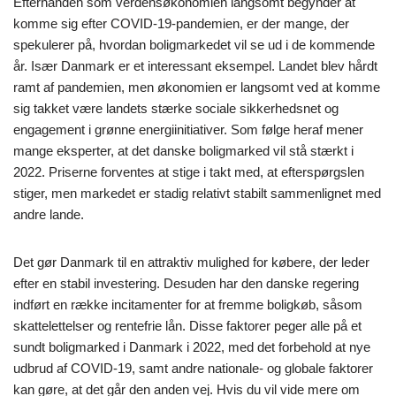
Efterhånden som verdensøkonomien langsomt begynder at
komme sig efter COVID-19-pandemien, er der mange, der
spekulerer på, hvordan boligmarkedet vil se ud i de kommende
år. Især Danmark er et interessant eksempel. Landet blev hårdt
ramt af pandemien, men økonomien er langsomt ved at komme
sig takket være landets stærke sociale sikkerhedsnet og
engagement i grønne energiinitiativer. Som følge heraf mener
mange eksperter, at det danske boligmarked vil stå stærkt i
2022. Priserne forventes at stige i takt med, at efterspørgslen
stiger, men markedet er stadig relativt stabilt sammenlignet med
andre lande.
Det gør Danmark til en attraktiv mulighed for købere, der leder
efter en stabil investering. Desuden har den danske regering
indført en række incitamenter for at fremme boligkøb, såsom
skattelettelser og rentefrie lån. Disse faktorer peger alle på et
sundt boligmarked i Danmark i 2022, med det forbehold at nye
udbrud af COVID-19, samt andre nationale- og globale faktorer
kan gøre, at det går den anden vej. Hvis du vil vide mere om